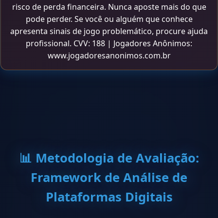
risco de perda financeira. Nunca aposte mais do que
pode perder. Se você ou alguém que conhece
apresenta sinais de jogo problemático, procure ajuda
profissional. CVV: 188 | Jogadores Anônimos:
www.jogadoresanonimos.com.br
📊 Metodologia de Avaliação:
Framework de Análise de
Plataformas Digitais