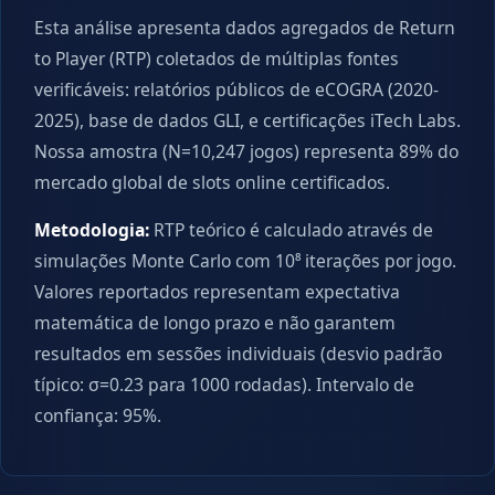
Esta análise apresenta dados agregados de Return
to Player (RTP) coletados de múltiplas fontes
verificáveis: relatórios públicos de eCOGRA (2020-
2025), base de dados GLI, e certificações iTech Labs.
Nossa amostra (N=10,247 jogos) representa 89% do
mercado global de slots online certificados.
Metodologia:
RTP teórico é calculado através de
simulações Monte Carlo com 10⁸ iterações por jogo.
Valores reportados representam expectativa
matemática de longo prazo e não garantem
resultados em sessões individuais (desvio padrão
típico: σ=0.23 para 1000 rodadas). Intervalo de
confiança: 95%.