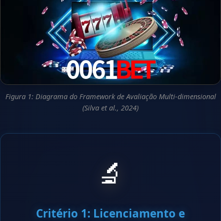
Figura 1: Diagrama do Framework de Avaliação Multi-dimensional
(Silva et al., 2024)
🔬
Critério 1: Licenciamento e