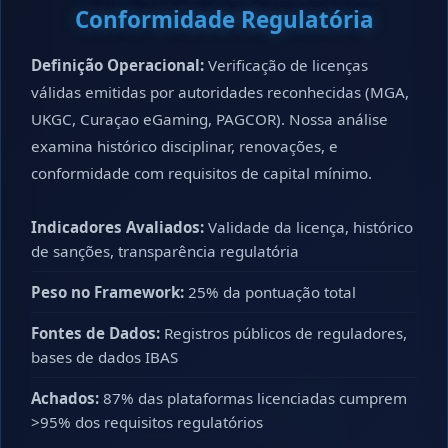
Conformidade Regulatória
Definição Operacional:
Verificação de licenças
válidas emitidas por autoridades reconhecidas (MGA,
UKGC, Curaçao eGaming, PAGCOR). Nossa análise
examina histórico disciplinar, renovações, e
conformidade com requisitos de capital mínimo.
Indicadores Avaliados:
Validade da licença, histórico
de sanções, transparência regulatória
Peso no Framework:
25% da pontuação total
Fontes de Dados:
Registros públicos de reguladores,
bases de dados IBAS
Achados:
87% das plataformas licenciadas cumprem
>95% dos requisitos regulatórios