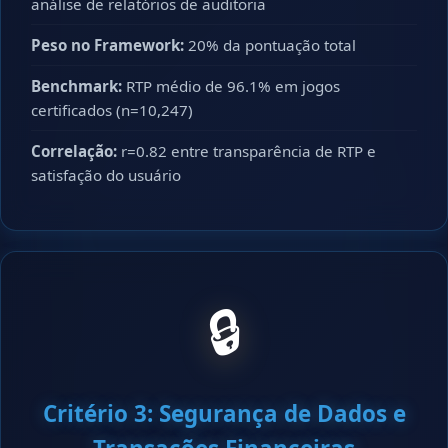
análise de relatórios de auditoria
Peso no Framework:
20% da pontuação total
Benchmark:
RTP médio de 96.1% em jogos
certificados (n=10,247)
Correlação:
r=0.82 entre transparência de RTP e
satisfação do usuário
🔒
Critério 3: Segurança de Dados e