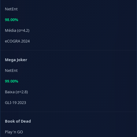
NetEnt
98.00%
Média (σ=4.2)
eCOGRA 2024
Mega Joker
NetEnt
99.00%
Baixa (σ=2.8)
GLI-19 2023
Book of Dead
Play'n GO