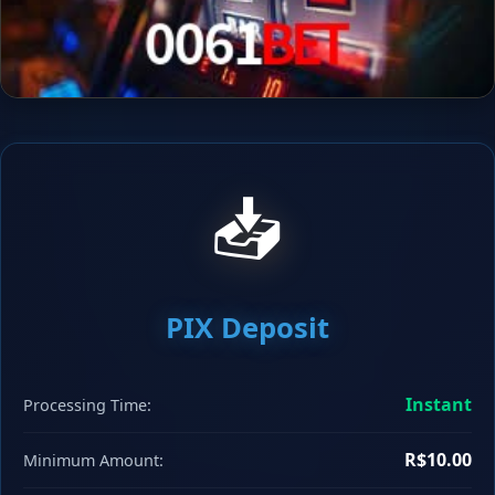
📥
PIX Deposit
Instant
Processing Time:
R$10.00
Minimum Amount: