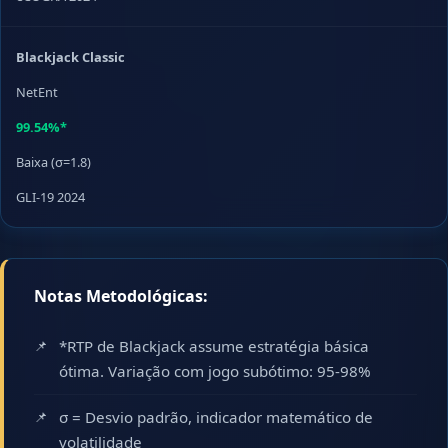
Blackjack Classic
NetEnt
99.54%*
Baixa (σ=1.8)
GLI-19 2024
Notas Metodológicas:
*RTP de Blackjack assume estratégia básica
ótima. Variação com jogo subótimo: 95-98%
σ = Desvio padrão, indicador matemático de
volatilidade