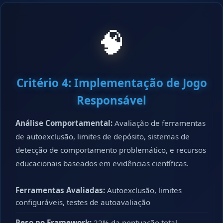
🧠
Critério 4: Implementação de Jogo
Responsável
Análise Comportamental:
Avaliação de ferramentas
de autoexclusão, limites de depósito, sistemas de
detecção de comportamento problemático, e recursos
educacionais baseados em evidências científicas.
Ferramentas Avaliadas:
Autoexclusão, limites
configuráveis, testes de autoavaliação
Peso no Framework:
22% da pontuação total