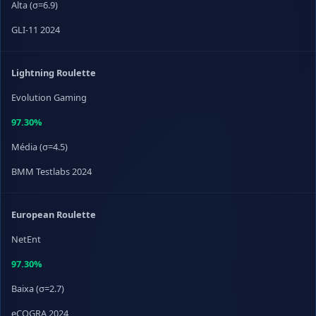
Alta (σ=6.9)
GLI-11 2024
Lightning Roulette
Evolution Gaming
97.30%
Média (σ=4.5)
BMM Testlabs 2024
European Roulette
NetEnt
97.30%
Baixa (σ=2.7)
eCOGRA 2024